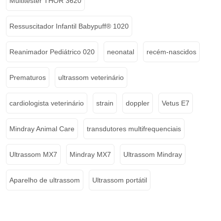
Multitester THOR 3620
Ressuscitador Infantil Babypuff® 1020
Reanimador Pediátrico 020
neonatal
recém-nascidos
Prematuros
ultrassom veterinário
cardiologista veterinário
strain
doppler
Vetus E7
Mindray Animal Care
transdutores multifrequenciais
Ultrassom MX7
Mindray MX7
Ultrassom Mindray
Aparelho de ultrassom
Ultrassom portátil