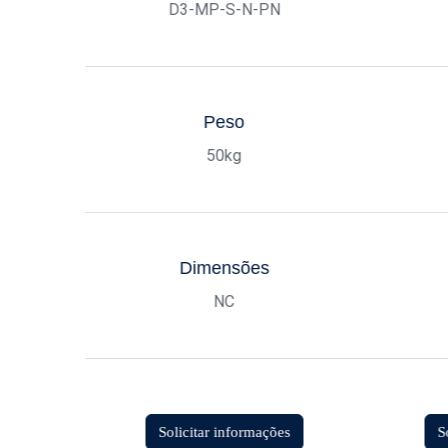
D3-MP-S-N-PN
Peso
50kg
Dimensões
NC
Solicitar informações
S