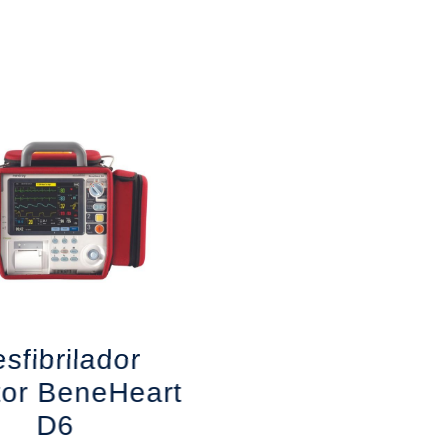
sfibrilador
tor BeneHeart
D6