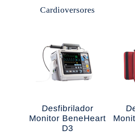
Cardioversores
Desfibrilador
De
Monitor BeneHeart
Moni
D3