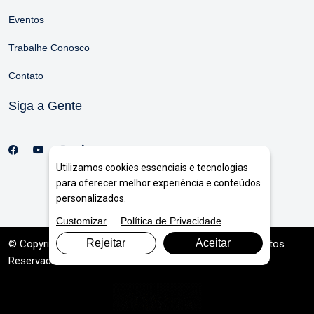
Eventos
Trabalhe Conosco
Contato
Siga a Gente
Utilizamos cookies essenciais e tecnologias
para oferecer melhor experiência e conteúdos
personalizados.
Customizar
Política de Privacidade
Rejeitar
Aceitar
© Copyright 2026. DIVIA
Marketing Digital
. Todos os Direitos
Reservados