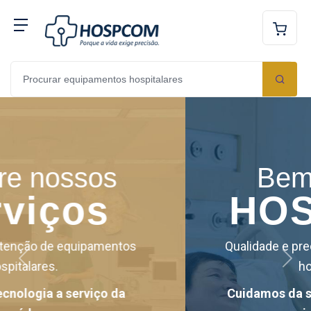
Bem-vindo à
HOSPCOM
Qualidade e precisão em equipamentos
Anterior
Próxi
hospitalares.
Cuidamos da sua estrutura para você