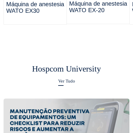
Máquina de anestesia
Máquina de anestesia
WATO EX-20
WATO EX30
Hospcom University
Ver Tudo
Eletrocardiógrafos BeneHeart
Eletrocardiógrafos BeneHeart
Máquina de
Eletrocardiógrafo de
Eletrocardiograma
12 canais BeneHeart
(ECG) BeneHeart R3
R12